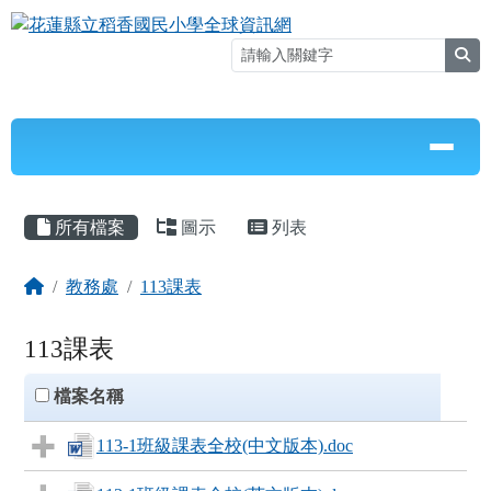
花蓮縣立稻香國民小學全球資訊網
跳至主內容區
sea
導覽列
⏸
頁尾區域
主內容區域
所有檔案
圖示
列表
回首頁
教務處
113課表
113課表
clickAll
檔案名稱
113-1班級課表全校(中文版本).doc