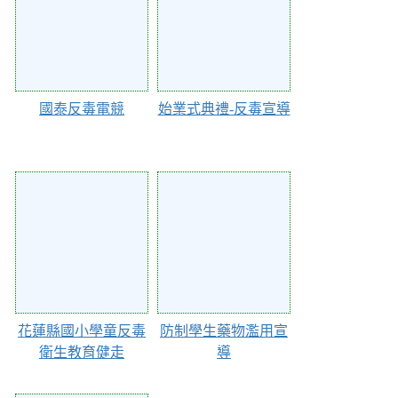
國泰反毒電競
始業式典禮-反毒宣導
Action of 185
Action of 170
花蓮縣國小學童反毒
防制學生藥物濫用宣
衛生教育健走
導