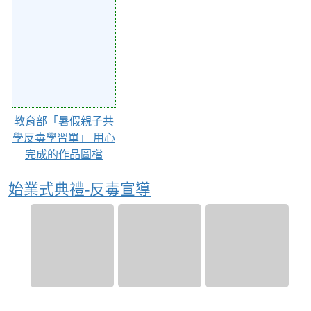
Action of 165
教育部「暑假親子共
學反毒學習單」 用心
完成的作品圖檔
始業式典禮-反毒宣導