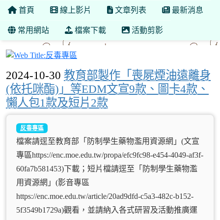
首頁
線上影片
文章列表
最新消息
常用網站
檔案下載
活動剪影
反毒專區
2024-10-30
教育部製作「喪屍煙油遠離身
(依托咪酯)」等EDM文宣9款、圖卡4款、
懶人包1款及短片2款
反毒專區
檔案請逕至教育部「防制學生藥物濫用資源網」(文宣
專區https://enc.moe.edu.tw/propa/efc9fc98-e454-4049-af3f-
60fa7b581453)下載；短片檔請逕至「防制學生藥物濫
用資源網」(影音專區
https://enc.moe.edu.tw/article/20ad9dfd-c5a3-482c-b152-
5f3549b1729a)觀看，並請納入各式研習及活動推廣運