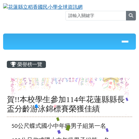
花蓮縣立稻香國民小學全球資訊網
跳至主內容區
sea
導覽列
⏸
頁尾區域
主內容區域
榮譽榜一覽
賀!!本校學生參加114年花蓮縣縣長
盃分齡游泳錦標賽榮獲佳績
公尺蝶式國小中年級男子組第一名
50