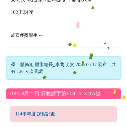
50公尺仰式國小低年級女子組第六名
102王玥涵
恭喜獲獎學生~~
學二體衞組 體衞組長_李蘭欣 於 2025-06-17 發布，共
有 136 人次閱讀
左邊區域內容
114年8月27日 府教課字第1140171311A號
114學年度 課程計畫