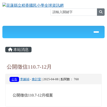
花蓮縣立稻香國民小學全球資訊網
跳至主內容區
sea
導覽列
⏸
頁尾區域
主內容區域
本站消息
公開徵信110.7-12月
公告
李婉禎
-
會計室
| 2025-04-08 | 點閱數： 760
公開徵信110.7-12月檔案