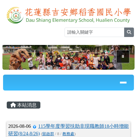
花蓮縣立稻香國民小學全球資訊網
跳至主內容區
sea
⏸
導覽列
頁尾區域
主內容區域
本站消息
文章列表
2026-08-06
115學年度學習扶助非現職教師18小時增能
研習(8/24-8/26)
(
留啟群
/ 8 /
教務處
)