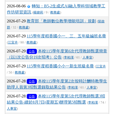
2026-08-06
轉知：B5-2生成式AI融入學科領域教學工
作坊研習資訊
(
楊媁莉
/ 9 /
教務處
)
2026-07-29
教育部「教師數位教學增能培訓」規劃
(
留啟
群
/ 32 /
教務處
)
2026-07-29
115學年度稻香國小一、三、五年級編班名冊
(
江宜卉
/ 90 /
教務處
)
2026-07-29
本校115學年度第6次代理教師甄選簡章
公告
（以1次公告分19次招考）公告
(
李柏漢
/ 61 /
人事室
)
2026-07-29
115學年度稻香國小小一新生班級名冊
(
江宜卉
/ 50 /
教務處
)
2026-07-28
本校115學年度第2次按時計酬特教學生
公告
助理人員第3招甄選錄取結果公告
(
李柏漢
/ 61 /
人事室
)
2026-07-28
本校115學年度第5次代理教師甄選3招
公告
結果公告-續於8月7日(星期五)辦理第5招甄選
(
李柏漢
/ 74 /
人事室
)