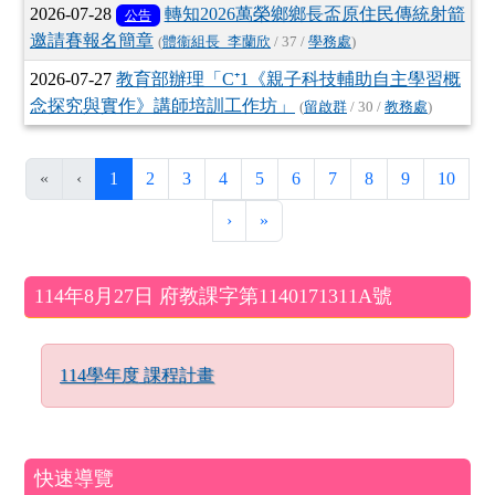
2026-07-28
轉知2026萬榮鄉鄉長盃原住民傳統射箭
公告
邀請賽報名簡章
(
體衞組長_李蘭欣
/ 37 /
學務處
)
2026-07-27
教育部辦理「C⁺1《親子科技輔助自主學習概
念探究與實作》講師培訓工作坊」
(
留啟群
/ 30 /
教務處
)
(目前頁次)
«
‹
1
2
3
4
5
6
7
8
9
10
下一頁
最後頁
›
»
左邊區域內容
114年8月27日 府教課字第1140171311A號
114學年度 課程計畫
快速導覽