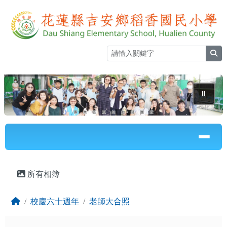
花蓮縣立稻香國民小學全球資訊網
跳至主內容區
sea
⏸
導覽列
頁尾區域
主內容區域
所有相簿
回首頁
校慶六十週年
老師大合照