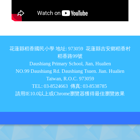
頁尾區域內容
花蓮縣稻香國民小學 地址: 973059 花蓮縣吉安鄉稻香村
稻香路99號
Daushiang Primary School, Jian, Hualien
NO.99 Daushiang Rd. Daushiang Tsuen. Jian. Hualien
Taiwan, R.O.C. 973059
TEL: 03-8524663 傳真: 03-8538785
請用IE10.0以上或Chrome瀏覽器獲得最佳瀏覽效果