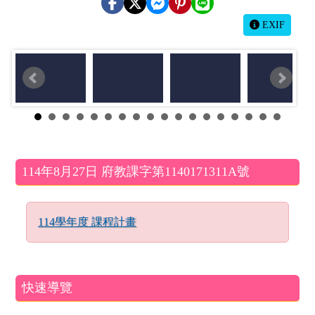
EXIF
左邊區域內容
114年8月27日 府教課字第1140171311A號
114學年度 課程計畫
快速導覽