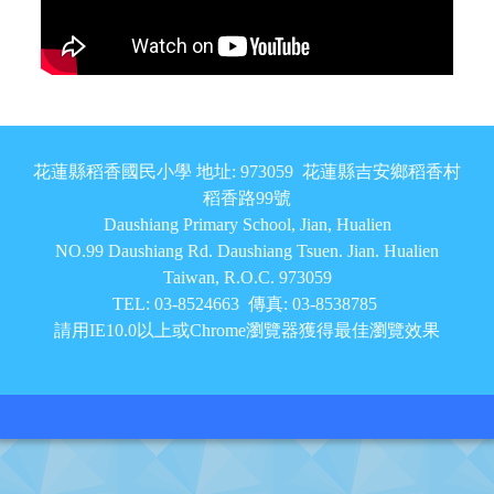
頁尾區域內容
花蓮縣稻香國民小學 地址: 973059 花蓮縣吉安鄉稻香村
稻香路99號
Daushiang Primary School, Jian, Hualien
NO.99 Daushiang Rd. Daushiang Tsuen. Jian. Hualien
Taiwan, R.O.C. 973059
TEL: 03-8524663 傳真: 03-8538785
請用IE10.0以上或Chrome瀏覽器獲得最佳瀏覽效果