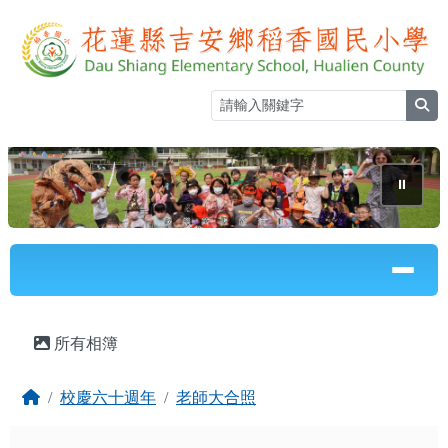
花蓮縣立稻香國民小學全球資訊網
跳至主內容區
sea
⏸
導覽列
頁尾區域
主內容區域
所有相簿
回首頁
校慶六十週年
老師大合照