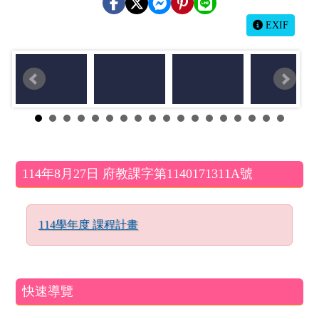
EXIF
左邊區域內容
114年8月27日 府教課字第1140171311A號
114學年度 課程計畫
快速導覽