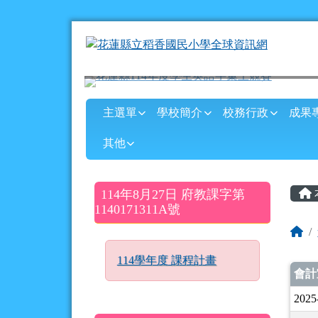
花蓮縣立稻香國民小學全
跳至主內容區
導覽列
主選單
學校簡介
校務行政
成果
其他
頁尾區域
主
左邊區域內容
114年8月27日 府教課字第
1140171311A號
回
114學年度 課程計畫
文
會計
2025