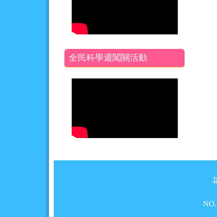
全民科學週闖關活動
頁尾區域內容
NO.9