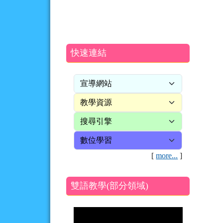
快速連結
[
more...
]
雙語教學(部分領域)