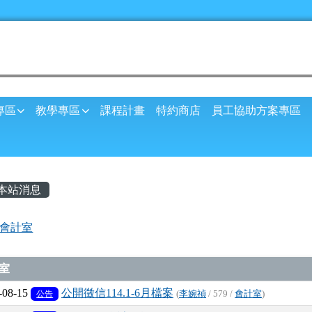
球資訊網
專區
教學專區
課程計畫
特約商店
員工協助方案專區
內容區域
本站消息
首頁
會計室
章列表
室
-08-15
公開徵信114.1-6月檔案
公告
(
李婉禎
/ 579 /
會計室
)