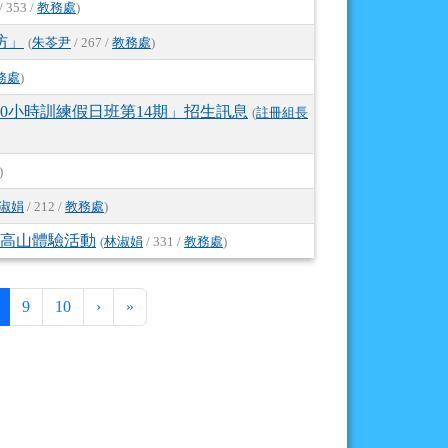
/ 353 /
教務處
)
坊」
(
朱苓尹
/ 267 /
教務處
)
務處
)
80小時訓練假日班第14期」招生訊息
(
註冊組長
)
淑娟
/ 212 /
教務處
)
型高山體驗活動
(
林淑娟
/ 331 /
教務處
)
(目前頁次)
下一頁
最後頁
9
10
›
»