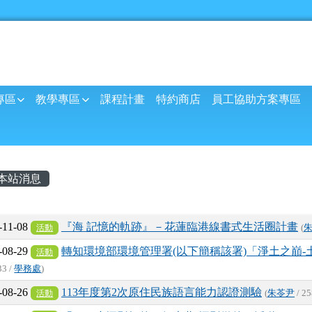
球資訊網
專區
教學專區
課程計畫
特約商店
員工協助方案專區
內容區域
本站消息
章列表
-11-08
『海 記憶的軌跡』－花蓮臨港線書式生活圈計畫
活動
(
-08-29
轉知環境部環境管理署(以下簡稱該署)「淨土之巔
活動
33 /
學務處
)
-08-26
113年度第2次原住民族語言能力認證測驗
活動
(
朱苓尹
/ 25