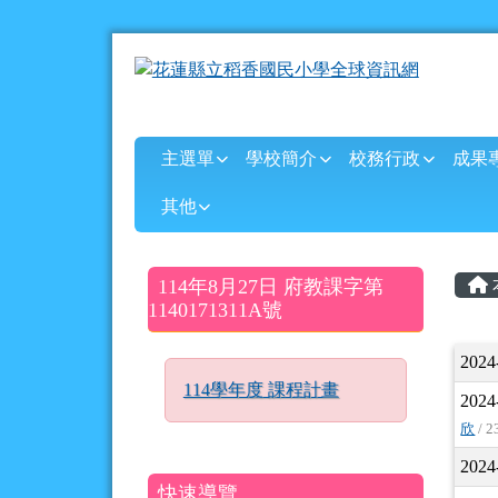
花蓮縣立稻香國民小學全
跳至主內容區
導覽列
主選單
學校簡介
校務行政
成果
其他
頁尾區域
主
左邊區域內容
114年8月27日 府教課字第
1140171311A號
文
2024
114學年度 課程計畫
2024
欣
/ 2
2024
快速導覽