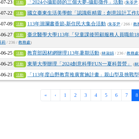
-07-23
「2024小攝影師的三個大夢-攝影徵件」活動
活動
(
朱苓尹
-07-22
國立臺東生活美學館「認識藍精靈：創意設計工作
活動
-07-09
113年洄瀾書香節-新住民大集合活動
活動
(
朱苓尹
/ 266 /
教
-06-27
臺北醫學大學113年「兒童課後照顧服務人員職前1
活動
基莉
/ 236 /
教務處
)
-06-25
教育部因材網辦理113年暑期活動
活動
(
林淑娟
/ 236 /
教務處
-06-25
東華大學辦理「2024創意科學FUN一夏科普營」
活動
(
林
-06-21
「113年度山野教育推廣實施計畫」親山型及挑戰
活動
第一頁
上一頁
«
‹
1
2
3
4
5
6
7
8