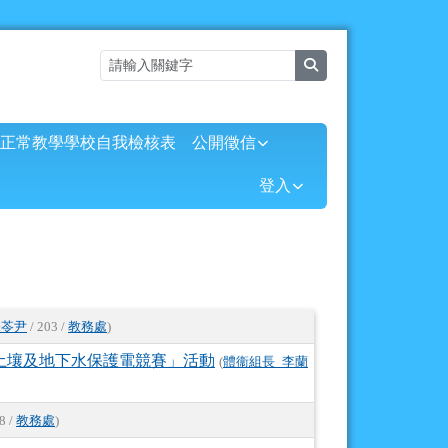
search
正常教學學校自我檢核表
公開徵信
⏸
登入
朱苓尹
/ 203 /
教務處
)
-土壤及地下水保護電競賽」活動
(
體衞組長_李蘭
8 /
教務處
)