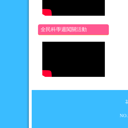
全民科學週闖關活動
頁尾區域內容
NO.9