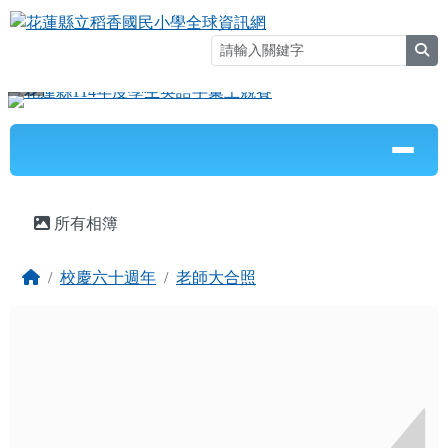
花蓮縣立稻香國民小學全球資訊網
跳至主內容區
sea
⏸
導覽列
頁尾區域
主內容區域
所有相簿
回首頁
校慶六十週年
老師大合照