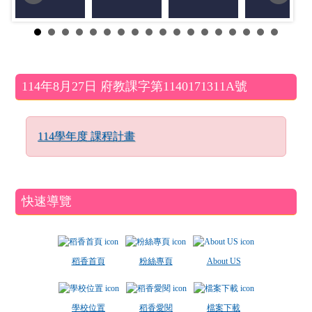
左邊區域內容
114年8月27日 府教課字第1140171311A號
114學年度 課程計畫
快速導覽
稻香首頁
粉絲專頁
About US
學校位置
稻香愛閱
檔案下載