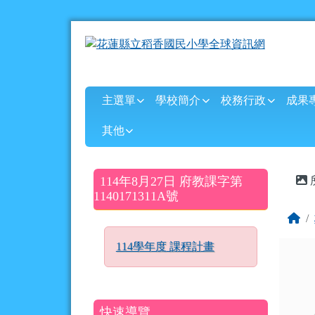
花蓮縣立稻香國民小學全
跳至主內容區
導覽列
主選單
學校簡介
校務行政
成果
其他
頁尾區域
主
左邊區域內容
114年8月27日 府教課字第
1140171311A號
回
114學年度 課程計畫
快速導覽