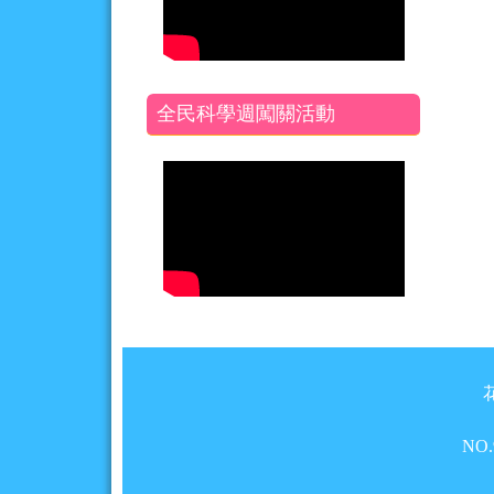
全民科學週闖關活動
頁尾區域內容
NO.9