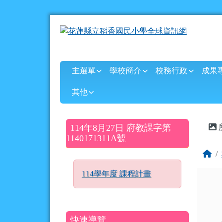
花蓮縣立稻香國民小學全
跳至主內容區
導覽列
主選單
學校簡介
校務行政
成果
其他
頁尾區域
主
左邊區域內容
114年8月27日 府教課字第
1140171311A號
回
114學年度 課程計畫
快速導覽