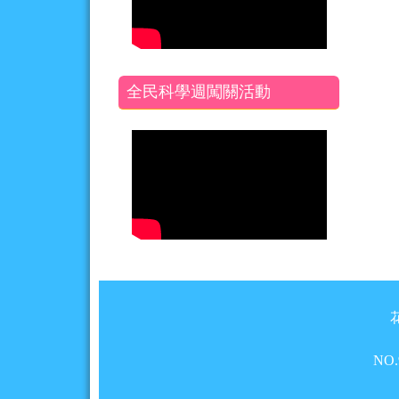
全民科學週闖關活動
頁尾區域內容
NO.9