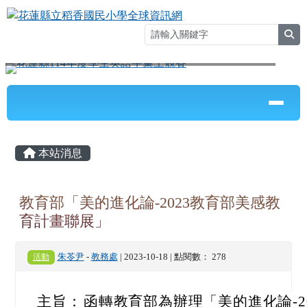
花蓮縣立稻香國民小學全球資訊網
跳至主內容區
sea
⏸
導覽列
頁尾區域
主內容區域
本站消息
教育部「美的進化論-2023教育部美感教
育計畫聯展」
活動
朱苓尹
-
教務處
| 2023-10-18 | 點閱數： 278
主旨：
函轉教育部為辦理「美的進化論-2