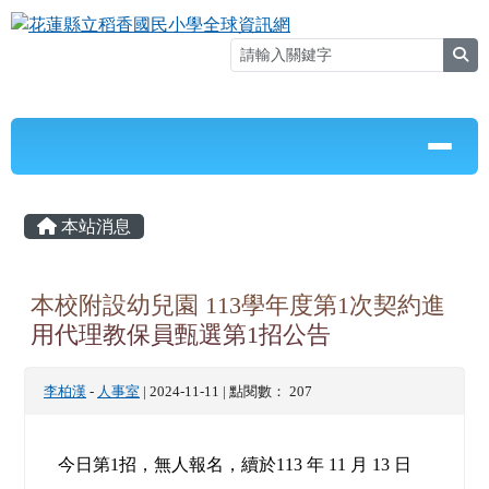
花蓮縣立稻香國民小學全球資訊網
跳至主內容區
sea
導覽列
⏸
頁尾區域
主內容區域
本站消息
本校附設幼兒園 113學年度第1次契約進
用代理教保員甄選第1招公告
李柏漢
-
人事室
| 2024-11-11 | 點閱數： 207
今日第1招，無人報名，續於
113
年 11 月 13 日