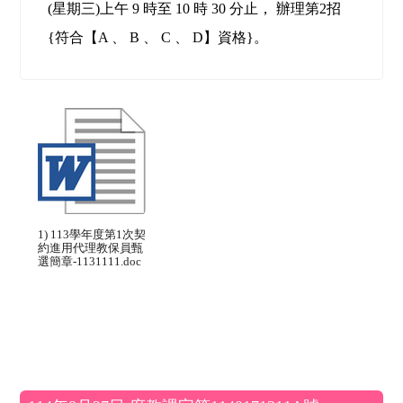
(星期三)上午 9 時至 10 時 30 分止， 辦理第2招
{符合【A 、 B 、 C 、 D】資格}。
1) 113學年度第1次契
約進用代理教保員甄
選簡章-1131111.doc
左邊區域內容